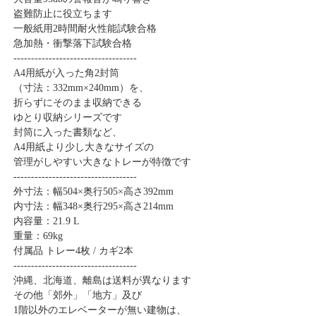
盗難防止に役立ちます
一般紙用2時間耐火性能試験合格
急加熱・衝撃落下試験合格
-----------------------------------
A4用紙が入った角2封筒
（寸法：332mm×240mm）を、
折らずにそのまま収納できる
ゆとり収納シリーズです
封筒に入った書類など、
A4用紙より少し大きなサイズの
管理がしやすい大きなトレーが特徴です
-----------------------------------
外寸法：幅504×奥行505×高さ392mm
内寸法：幅348×奥行295×高さ214mm
内容量：21.9 L
重量：69kg
付属品 トレー4枚 / カギ2本
-----------------------------------
沖縄、北海道、離島は送料が異なります
その他「郊外」「地方」及び
1階以外のエレベーターが無い建物は、