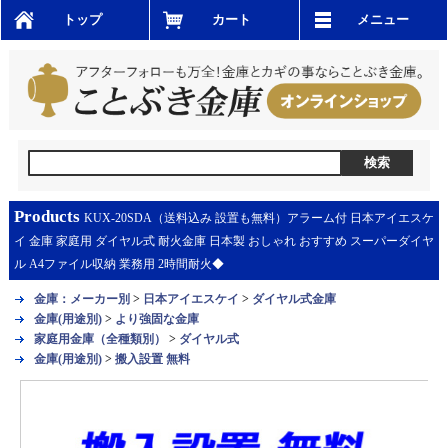
トップ
カート
メニュー
Products
KUX-20SDA（送料込み 設置も無料）アラーム付 日本アイエスケ
イ 金庫 家庭用 ダイヤル式 耐火金庫 日本製 おしゃれ おすすめ スーパーダイヤ
ル A4ファイル収納 業務用 2時間耐火◆
金庫：メーカー別
>
日本アイエスケイ
>
ダイヤル式金庫
金庫(用途別)
>
より強固な金庫
家庭用金庫（全種類別）
>
ダイヤル式
金庫(用途別)
>
搬入設置 無料