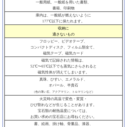
一般用紙、一般紙を用いた書類、
書籍、印刷物
庫内は、一般紙が燃えないように
177℃以下に保たれます。
収納に
適さないもの
フロッピー、ビデオテープ、
コンパクトディスク、フィルム類全て、
磁気テープ、磁気カード
磁気で記録された情報は、
52℃〜65℃以下でも蒸気にさらされると
磁気性体が消えてしまいます。
真珠、ひすい、エメラルド、
オパール、半貴石
（色の薄い石、アクアマリン、トルマリンなど）
火災時の高温で変色・変質・
ひび割れなどが生じることがあります。
宝石類の耐熱温度については、
お買い求めの宝石店にお尋ねください。
書、絵画、掛け軸、骨董品、漆器、