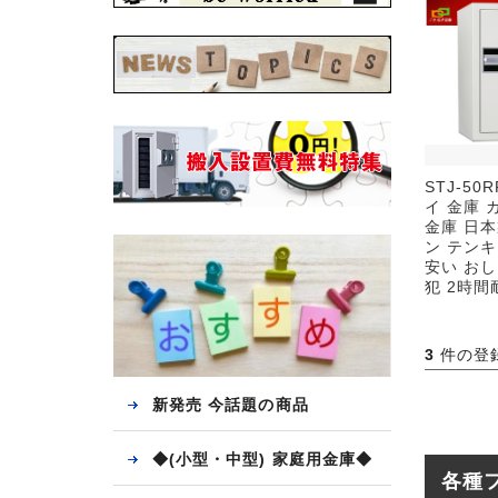
STJ-5
イ 金庫 
金庫 日本
ン テン
安い おし
犯 2時間
3
件の登
新発売 今話題の商品
◆(小型・中型) 家庭用金庫◆
各種