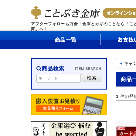
アフターフォローも万全！金庫とカギのことなら「こ
庫」へ！
キャン
商品検索
ITEM SEARCH
商品
3
件の登