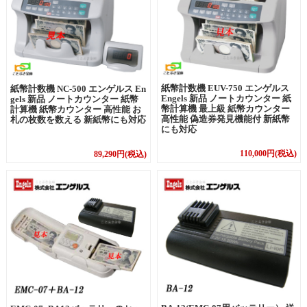
紙幣計数機 EUV-750 エンゲルス
紙幣計数機 NC-500 エンゲルス En
Engels 新品 ノートカウンター 紙
gels 新品 ノートカウンター 紙幣
幣計算機 最上級 紙幣カウンター
計算機 紙幣カウンター 高性能 お
高性能 偽造券発見機能付 新紙幣
札の枚数を数える 新紙幣にも対応
にも対応
110,000円(税込)
89,290円(税込)