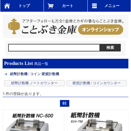
トップ
カート
メニュー
Products List
商品一覧
紙幣計数機 / コイン 硬貨計数機
紙幣計数機 ノートカウンター
硬貨計数機 / コインカウンター
5 件の登録があります。
01