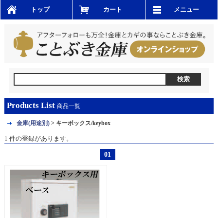
トップ
カート
メニュー
Products List
商品一覧
金庫(用途別)
> キーボックス/keybox
1 件の登録があります。
01