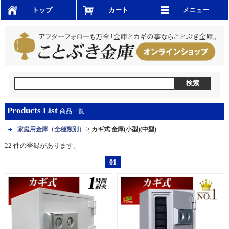
トップ
カート
メニュー
Products List
商品一覧
家庭用金庫（全種類別）
> カギ式 金庫(小型)(中型)
22 件の登録があります。
01