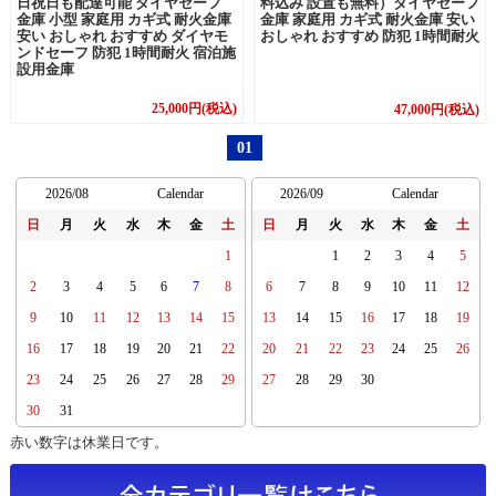
料込み 設置も無料）ダイヤセーフ
日祝日も配達可能 ダイヤセーフ
金庫 家庭用 カギ式 耐火金庫 安い
金庫 小型 家庭用 カギ式 耐火金庫
おしゃれ おすすめ 防犯 1時間耐火
安い おしゃれ おすすめ ダイヤモ
ンドセーフ 防犯 1時間耐火 宿泊施
設用金庫
25,000円(税込)
47,000円(税込)
01
2026/08
Calendar
2026/09
Calendar
日
月
火
水
木
金
土
日
月
火
水
木
金
土
1
1
2
3
4
5
2
3
4
5
6
7
8
6
7
8
9
10
11
12
9
10
11
12
13
14
15
13
14
15
16
17
18
19
16
17
18
19
20
21
22
20
21
22
23
24
25
26
23
24
25
26
27
28
29
27
28
29
30
30
31
赤い数字は休業日です。