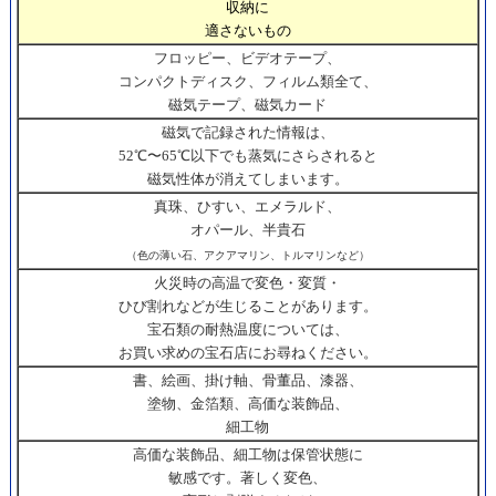
収納に
適さないもの
フロッピー、ビデオテープ、
コンパクトディスク、フィルム類全て、
磁気テープ、磁気カード
磁気で記録された情報は、
52℃〜65℃以下でも蒸気にさらされると
磁気性体が消えてしまいます。
真珠、ひすい、エメラルド、
オパール、半貴石
（色の薄い石、アクアマリン、トルマリンなど）
火災時の高温で変色・変質・
ひび割れなどが生じることがあります。
宝石類の耐熱温度については、
お買い求めの宝石店にお尋ねください。
書、絵画、掛け軸、骨董品、漆器、
塗物、金箔類、高価な装飾品、
細工物
高価な装飾品、細工物は保管状態に
敏感です。著しく変色、