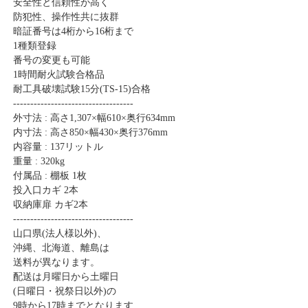
安全性と信頼性が高く
防犯性、操作性共に抜群
暗証番号は4桁から16桁まで
1種類登録
番号の変更も可能
1時間耐火試験合格品
耐工具破壊試験15分(TS-15)合格
-----------------------------------
外寸法 : 高さ1,307×幅610×奥行634mm
内寸法 : 高さ850×幅430×奥行376mm
内容量 : 137リットル
重量 : 320kg
付属品 : 棚板 1枚
投入口カギ 2本
収納庫扉 カギ2本
-----------------------------------
山口県(法人様以外)、
沖縄、北海道、離島は
送料が異なります。
配送は月曜日から土曜日
(日曜日・祝祭日以外)の
9時から17時までとなります