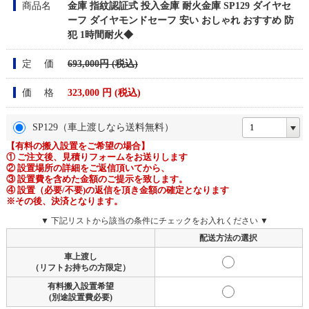
商品名
金庫 指紋認証式 投入金庫 耐火金庫 SP129 ダイヤセ
ーフ ダイヤモンドセーフ 安い おしゃれ おすすめ 防
犯 1時間耐火◆
定 価
693,000円 (税込)
価 格
323,000
円 (税込)
SP129（車上渡しなら送料無料）
【有料の搬入設置をご希望の場合】
① ご注文後、見積りフォームをお送りします
② 設置場所の詳細をご返信頂いてから、
③ 設置費を含めた金額のご提示を致します。
④ 設置（必要/不要)の返信を頂き金額の確定となります
※その後、決済となります。
▼ 下記リストから該当の条件にチェックをお入れください ▼
配送方法の選択
車上渡し
（リフトお持ちの方限定）
有料搬入設置希望
(別途設置費必要)