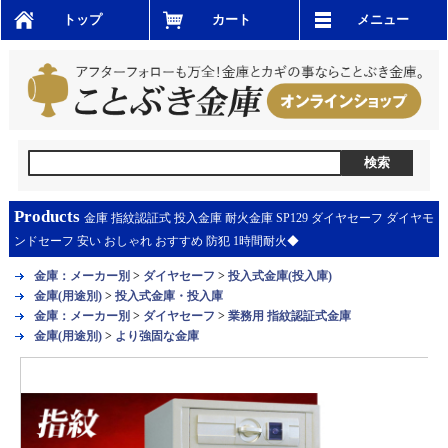
トップ
カート
メニュー
Products
金庫 指紋認証式 投入金庫 耐火金庫 SP129 ダイヤセーフ ダイヤモ
ンドセーフ 安い おしゃれ おすすめ 防犯 1時間耐火◆
金庫：メーカー別
>
ダイヤセーフ
>
投入式金庫(投入庫)
金庫(用途別)
>
投入式金庫・投入庫
金庫：メーカー別
>
ダイヤセーフ
>
業務用 指紋認証式金庫
金庫(用途別)
>
より強固な金庫