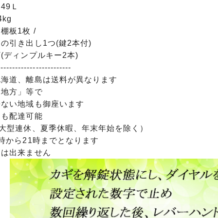
49Ｌ
kg
棚板1枚 /
の引き出し1つ(鍵2本付)
(ディンプルキー2本)
-------------------------
北海道、離島は送料が異なります
、地方」等で
来ない地域も御座います
日も配達可能
や大型連休、夏季休暇、年末年始を除く）
時から21時までとなります
定は出来ません