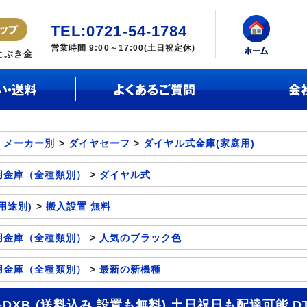
TEL:0721-54-1784
営業時間 9:00～17:00(土日祝定休)
とぶき金
：メーカー別
>
ダイヤセーフ
>
ダイヤル式金庫(家庭用)
用金庫（全種類別）
>
ダイヤル式
用途別)
>
搬入設置 無料
用金庫（全種類別）
>
人気のブラック色
用金庫（全種類別）
>
最新の新機種
8-DXB (送料込み 設置も無料) 土日祝日も配達可能 