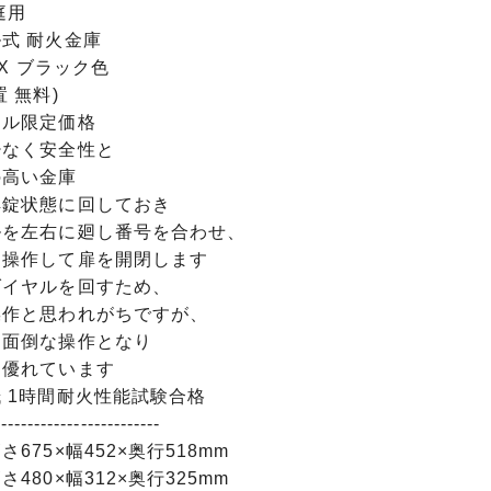
庭用
式 耐火金庫
DX ブラック色
置 無料)
ナル限定価格
少なく安全性と
の高い金庫
解錠状態に回しておき
ルを左右に廻し番号を合わせ、
を操作して扉を開閉します
ダイヤルを回すため、
操作と思われがちですが、
も面倒な操作となり
に優れています
 1時間耐火性能試験合格
-------------------------
675×幅452×奥行518mm
480×幅312×奥行325mm