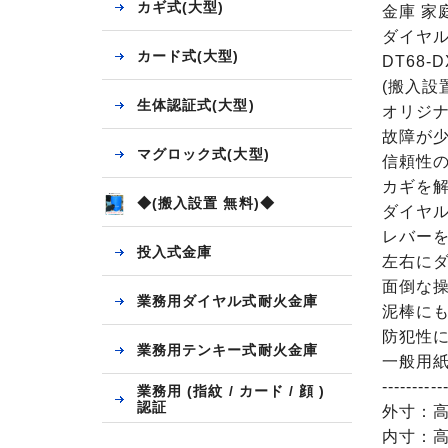
カギ式(大型)
金庫 家
ダイヤル
カード式(大型)
DT68-
(搬入設
生体認証式(大型)
オリジ
故障が
マグロック式(大型)
信頼性
カギを
◆(搬入設置 無料)◆
ダイヤ
レバー
投入式金庫
左右に
面倒な
業務用ダイヤル式耐火金庫
泥棒に
防犯性
業務用テンキー式耐火金庫
一般用紙
----------
業務用 (指紋 / カード / 顔 )
認証
外寸：高さ
内寸：高さ