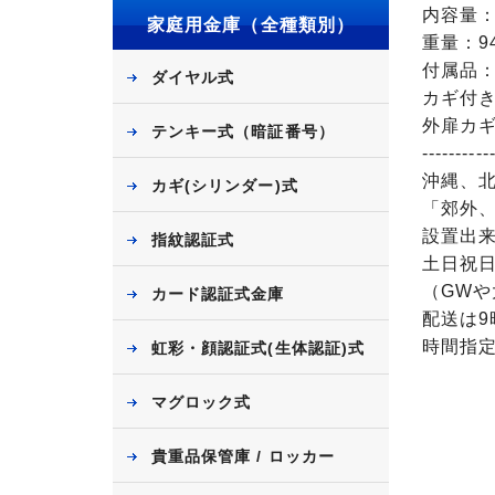
内容量：
家庭用金庫（全種類別）
重量：94
付属品：
ダイヤル式
カギ付き
外扉カギ
テンキー式（暗証番号）
----------
沖縄、
カギ(シリンダー)式
「郊外
設置出
指紋認証式
土日祝
（GW
カード認証式金庫
配送は9
時間指
虹彩・顔認証式(生体認証)式
マグロック式
貴重品保管庫 / ロッカー