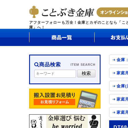
アフターフォローも万全！金庫とカギのことなら「こ
庫」へ！
金庫
商品検索
ITEM SEARCH
家庭
金庫(
家庭
家庭
DT6