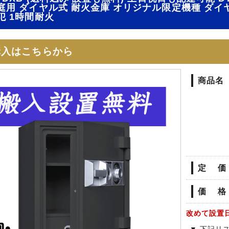
庭用 ダイヤル式 耐火金庫 オリジナル限定機種 ダイ
犯 1時間耐火
購入はこちらから
商品名
定 価
価 格
改めて設置