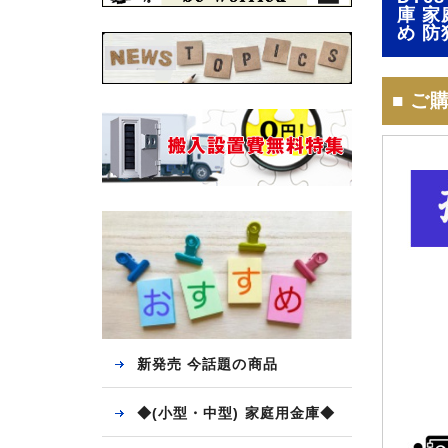
庫 家
め 防
■ ご
新発売 今話題の商品
◆(小型・中型) 家庭用金庫◆