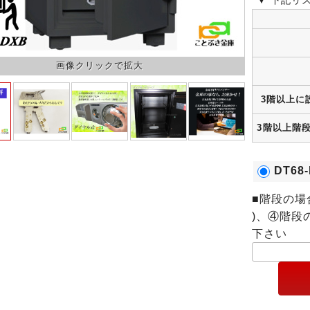
▼ 下記リ
3階以上に
3階以上階段
DT6
■階段の場
)、④階段
下さい