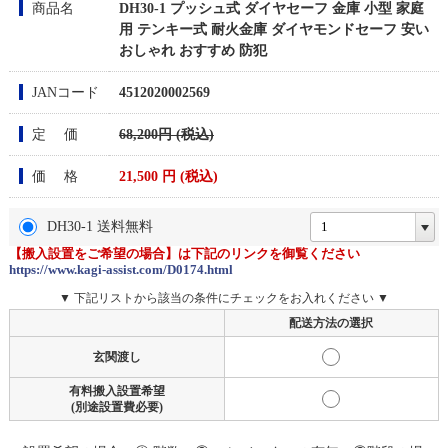
商品名
DH30-1 プッシュ式 ダイヤセーフ 金庫 小型 家庭
用 テンキー式 耐火金庫 ダイヤモンドセーフ 安い
おしゃれ おすすめ 防犯
JANコード
4512020002569
定 価
68,200円 (税込)
価 格
21,500
円 (税込)
DH30-1 送料無料
【搬入設置をご希望の場合】は下記のリンクを御覧ください
https://www.kagi-assist.com/D0174.html
▼ 下記リストから該当の条件にチェックをお入れください ▼
配送方法の選択
玄関渡し
有料搬入設置希望
(別途設置費必要)