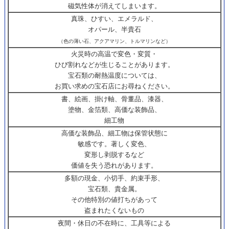
磁気性体が消えてしまいます。
真珠、ひすい、エメラルド、
オパール、半貴石
（色の薄い石、アクアマリン、トルマリンなど）
火災時の高温で変色・変質・
ひび割れなどが生じることがあります。
宝石類の耐熱温度については、
お買い求めの宝石店にお尋ねください。
書、絵画、掛け軸、骨董品、漆器、
塗物、金箔類、高価な装飾品、
細工物
高価な装飾品、細工物は保管状態に
敏感です。著しく変色、
変形し剥脱するなど
価値を失う恐れがあります。
多額の現金、小切手、約束手形、
宝石類、貴金属。
その他特別の値打ちがあって
盗まれたくないもの
夜間・休日の不在時に、工具等による