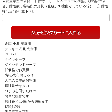
▲設置希望の場合、① 階数、② エレベーターの有無、③階段の場
合、階段数，④階段の形状（直線、90度曲がっている等）、⑤ 階段
幅( cm )を記載下さい
金庫 小型 家庭用
テンキー式 耐火金庫
DH30-1
ダイヤセーフ
ダイヤモンドセーフ
低価格でお買得
防犯対策 おしゃれ
人気の貴重品保管庫
暗証番号を入力し、
つまみを回すだけの
簡単な操作です
暗証番号は4桁から16桁まで
1種類登録