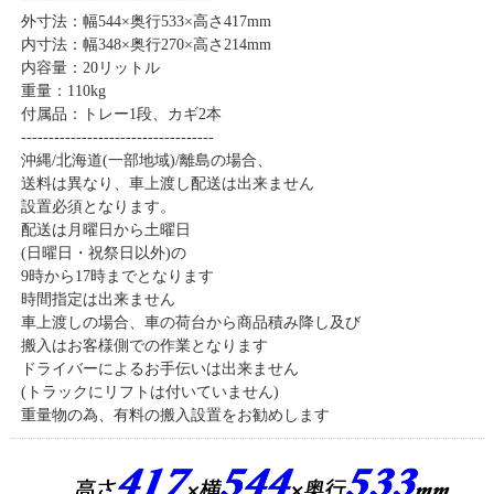
外寸法：幅544×奥行533×高さ417mm
内寸法：幅348×奥行270×高さ214mm
内容量：20リットル
重量：110kg
付属品：トレー1段、カギ2本
-----------------------------------
沖縄/北海道(一部地域)/離島の場合、
送料は異なり、車上渡し配送は出来ません
設置必須となります。
配送は月曜日から土曜日
(日曜日・祝祭日以外)の
9時から17時までとなります
時間指定は出来ません
車上渡しの場合、車の荷台から商品積み降し及び
搬入はお客様側での作業となります
ドライバーによるお手伝いは出来ません
(トラックにリフトは付いていません)
重量物の為、有料の搬入設置をお勧めします