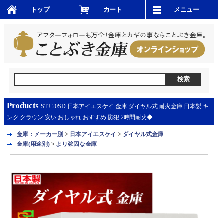
トップ
カート
メニュー
Products
STJ-20SD 日本アイエスケイ 金庫 ダイヤル式 耐火金庫 日本製 キ
ング クラウン 安い おしゃれ おすすめ 防犯 2時間耐火◆
金庫：メーカー別
>
日本アイエスケイ
>
ダイヤル式金庫
金庫(用途別)
>
より強固な金庫