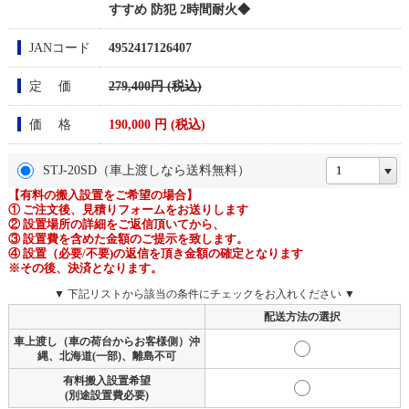
すすめ 防犯 2時間耐火◆
JANコード
4952417126407
定 価
279,400円 (税込)
価 格
190,000
円 (税込)
STJ-20SD（車上渡しなら送料無料）
【有料の搬入設置をご希望の場合】
① ご注文後、見積りフォームをお送りします
② 設置場所の詳細をご返信頂いてから、
③ 設置費を含めた金額のご提示を致します。
④ 設置（必要/不要)の返信を頂き金額の確定となります
※その後、決済となります。
▼ 下記リストから該当の条件にチェックをお入れください ▼
配送方法の選択
車上渡し（車の荷台からお客様側）沖
縄、北海道(一部)、離島不可
有料搬入設置希望
(別途設置費必要)