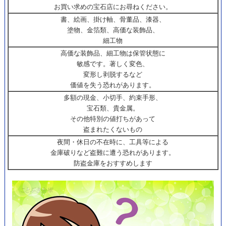
お買い求めの宝石店にお尋ねください。
書、絵画、掛け軸、骨董品、漆器、
塗物、金箔類、高価な装飾品、
細工物
高価な装飾品、細工物は保管状態に
敏感です。著しく変色、
変形し剥脱するなど
価値を失う恐れがあります。
多額の現金、小切手、約束手形、
宝石類、貴金属。
その他特別の値打ちがあって
盗まれたくないもの
夜間・休日の不在時に、工具等による
金庫破りなど盗難に遭う恐れがあります。
防盗金庫をおすすめします