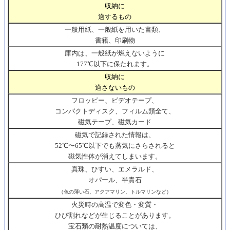
収納に
適するもの
一般用紙、一般紙を用いた書類、
書籍、印刷物
庫内は、一般紙が燃えないように
177℃以下に保たれます。
収納に
適さないもの
フロッピー、ビデオテープ、
コンパクトディスク、フィルム類全て、
磁気テープ、磁気カード
磁気で記録された情報は、
52℃〜65℃以下でも蒸気にさらされると
磁気性体が消えてしまいます。
真珠、ひすい、エメラルド、
オパール、半貴石
（色の薄い石、アクアマリン、トルマリンなど）
火災時の高温で変色・変質・
ひび割れなどが生じることがあります。
宝石類の耐熱温度については、