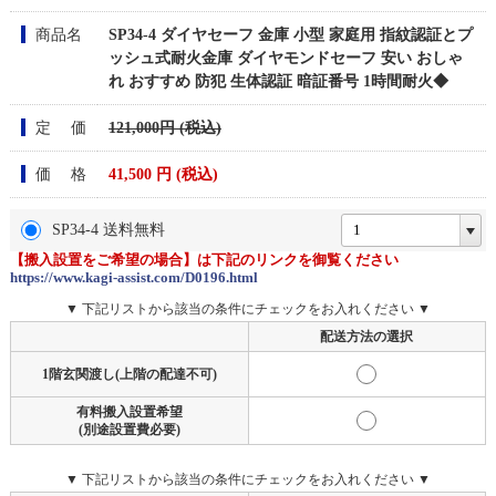
商品名
SP34-4 ダイヤセーフ 金庫 小型 家庭用 指紋認証とプ
ッシュ式耐火金庫 ダイヤモンドセーフ 安い おしゃ
れ おすすめ 防犯 生体認証 暗証番号 1時間耐火◆
定 価
121,000円 (税込)
価 格
41,500
円 (税込)
SP34-4 送料無料
【搬入設置をご希望の場合】は下記のリンクを御覧ください
https://www.kagi-assist.com/D0196.html
▼ 下記リストから該当の条件にチェックをお入れください ▼
配送方法の選択
1階玄関渡し(上階の配達不可)
有料搬入設置希望
(別途設置費必要)
▼ 下記リストから該当の条件にチェックをお入れください ▼