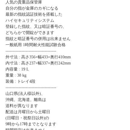
人気の貴重品保管庫
自分の指が金庫のカギになる
最新の指紋認証技術を搭載した
ハイセキュリティシステム
登録した指紋、又は暗証番号の、
どちらかで開錠ができます
指紋と暗証番号の併用は出来ません
一般紙用 1時間耐火性能試験合格
-----------------------------------
外寸法 : 高さ356×幅433×奥行410mm
内寸法 : 高さ237×幅337×奥行242mm
内容量 : 19 L
重量 : 38 kg
装備 : トレイ4段
-----------------------------------
山口県(法人様以外)、
沖縄、北海道、離島は
送料が異なります
配送は月曜日から土曜日
(日曜日・祝祭日以外)の
9時から17時までとなります