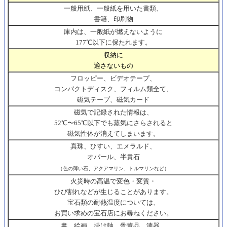
一般用紙、一般紙を用いた書類、
書籍、印刷物
庫内は、一般紙が燃えないように
177℃以下に保たれます。
収納に
適さないもの
フロッピー、ビデオテープ、
コンパクトディスク、フィルム類全て、
磁気テープ、磁気カード
磁気で記録された情報は、
52℃〜65℃以下でも蒸気にさらされると
磁気性体が消えてしまいます。
真珠、ひすい、エメラルド、
オパール、半貴石
（色の薄い石、アクアマリン、トルマリンなど）
火災時の高温で変色・変質・
ひび割れなどが生じることがあります。
宝石類の耐熱温度については、
お買い求めの宝石店にお尋ねください。
書、絵画、掛け軸、骨董品、漆器、