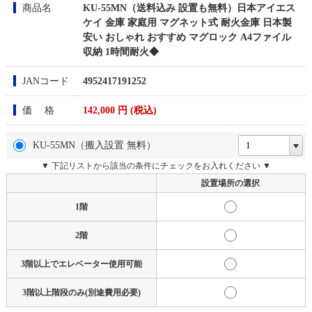
商品名
KU-55MN（送料込み 設置も無料）日本アイエス
ケイ 金庫 家庭用 マグネット式 耐火金庫 日本製
安い おしゃれ おすすめ マグロック A4ファイル
収納 1時間耐火◆
JANコード
4952417191252
価 格
142,000
円 (税込)
KU-55MN（搬入設置 無料）
▼ 下記リストから該当の条件にチェックをお入れください ▼
設置場所の選択
1階
2階
3階以上でエレベーター使用可能
3階以上階段のみ(別途費用必要)