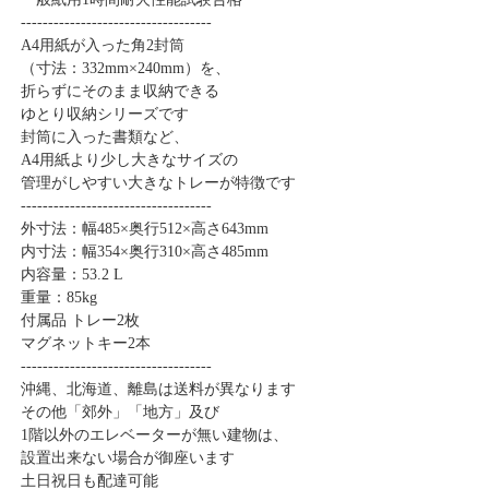
-----------------------------------
A4用紙が入った角2封筒
（寸法：332mm×240mm）を、
折らずにそのまま収納できる
ゆとり収納シリーズです
封筒に入った書類など、
A4用紙より少し大きなサイズの
管理がしやすい大きなトレーが特徴です
-----------------------------------
外寸法：幅485×奥行512×高さ643mm
内寸法：幅354×奥行310×高さ485mm
内容量：53.2 L
重量：85kg
付属品 トレー2枚
マグネットキー2本
-----------------------------------
沖縄、北海道、離島は送料が異なります
その他「郊外」「地方」及び
1階以外のエレベーターが無い建物は、
設置出来ない場合が御座います
土日祝日も配達可能