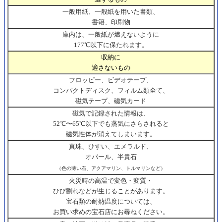
一般用紙、一般紙を用いた書類、
書籍、印刷物
庫内は、一般紙が燃えないように
177℃以下に保たれます。
収納に
適さないもの
フロッピー、ビデオテープ、
コンパクトディスク、フィルム類全て、
磁気テープ、磁気カード
磁気で記録された情報は、
52℃〜65℃以下でも蒸気にさらされると
磁気性体が消えてしまいます。
真珠、ひすい、エメラルド、
オパール、半貴石
（色の薄い石、アクアマリン、トルマリンなど）
火災時の高温で変色・変質・
ひび割れなどが生じることがあります。
宝石類の耐熱温度については、
お買い求めの宝石店にお尋ねください。