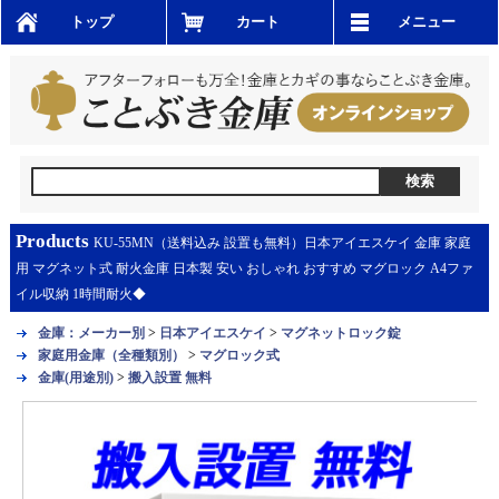
トップ
カート
メニュー
Products
KU-55MN（送料込み 設置も無料）日本アイエスケイ 金庫 家庭
用 マグネット式 耐火金庫 日本製 安い おしゃれ おすすめ マグロック A4ファ
イル収納 1時間耐火◆
金庫：メーカー別
>
日本アイエスケイ
>
マグネットロック錠
家庭用金庫（全種類別）
>
マグロック式
金庫(用途別)
>
搬入設置 無料