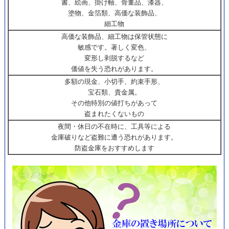
書、絵画、掛け軸、骨董品、漆器、
塗物、金箔類、高価な装飾品、
細工物
高価な装飾品、細工物は保管状態に
敏感です。著しく変色、
変形し剥脱するなど
価値を失う恐れがあります。
多額の現金、小切手、約束手形、
宝石類、貴金属。
その他特別の値打ちがあって
盗まれたくないもの
夜間・休日の不在時に、工具等による
金庫破りなど盗難に遭う恐れがあります。
防盗金庫をおすすめします