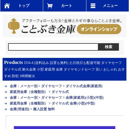
トップ
カート
メニュー
Products
D34-4 (送料込み 設置も無料) 土日祝日も配達可能 ダイヤセーフ
ダイヤル式 耐火金庫 小型 家庭用 金庫 ダイヤモンドセーフ 安い おしゃれ おす
すめ 防犯 1時間耐火
金庫：メーカー別
>
ダイヤセーフ
>
ダイヤル式金庫(家庭用)
家庭用金庫（全種類別）
>
ダイヤル式
金庫：メーカー別
>
ダイヤセーフ
>
金庫(家庭用)(小型)(中型)
家庭用金庫（全種類別）
>
ダイヤル式 金庫(小型)(中型)
金庫(用途別)
>
搬入設置 無料