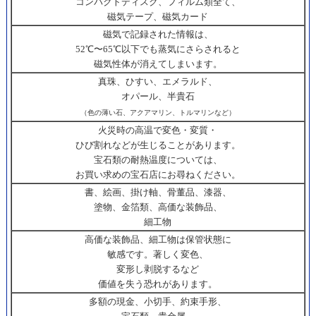
コンパクトディスク、フィルム類全て、
磁気テープ、磁気カード
磁気で記録された情報は、
52℃〜65℃以下でも蒸気にさらされると
磁気性体が消えてしまいます。
真珠、ひすい、エメラルド、
オパール、半貴石
（色の薄い石、アクアマリン、トルマリンなど）
火災時の高温で変色・変質・
ひび割れなどが生じることがあります。
宝石類の耐熱温度については、
お買い求めの宝石店にお尋ねください。
書、絵画、掛け軸、骨董品、漆器、
塗物、金箔類、高価な装飾品、
細工物
高価な装飾品、細工物は保管状態に
敏感です。著しく変色、
変形し剥脱するなど
価値を失う恐れがあります。
多額の現金、小切手、約束手形、