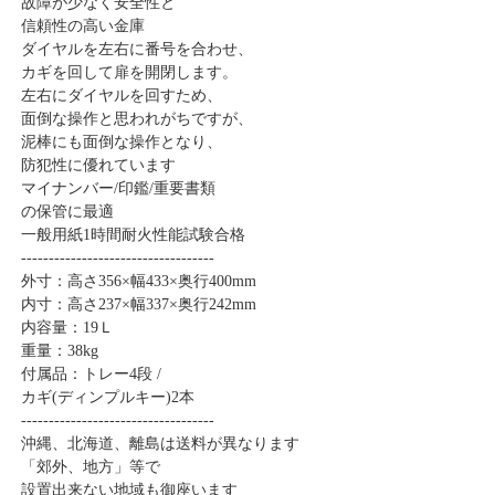
故障が少なく安全性と
信頼性の高い金庫
ダイヤルを左右に番号を合わせ、
カギを回して扉を開閉します。
左右にダイヤルを回すため、
面倒な操作と思われがちですが、
泥棒にも面倒な操作となり、
防犯性に優れています
マイナンバー/印鑑/重要書類
の保管に最適
一般用紙1時間耐火性能試験合格
-----------------------------------
外寸：高さ356×幅433×奥行400mm
内寸：高さ237×幅337×奥行242mm
内容量：19Ｌ
重量：38kg
付属品：トレー4段 /
カギ(ディンプルキー)2本
-----------------------------------
沖縄、北海道、離島は送料が異なります
「郊外、地方」等で
設置出来ない地域も御座います