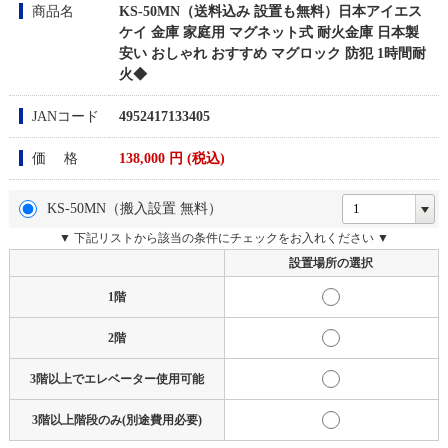
商品名
KS-50MN（送料込み 設置も無料）日本アイエス
ケイ 金庫 家庭用 マグネット式 耐火金庫 日本製
安い おしゃれ おすすめ マグロック 防犯 1時間耐
火◆
JANコード
4952417133405
価 格
138,000
円 (税込)
KS-50MN（搬入設置 無料）
▼ 下記リストから該当の条件にチェックをお入れください ▼
設置場所の選択
1階
2階
3階以上でエレベーター使用可能
3階以上階段のみ(別途費用必要)