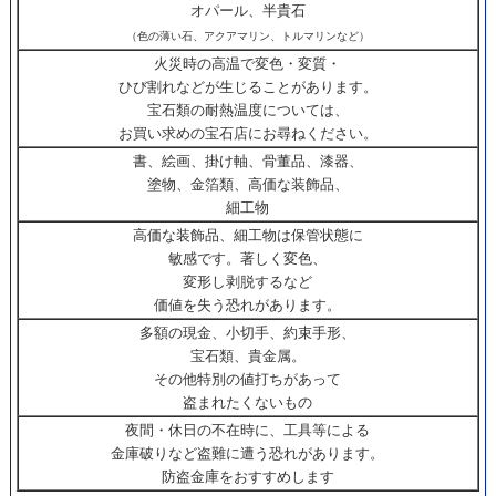
オパール、半貴石
（色の薄い石、アクアマリン、トルマリンなど）
火災時の高温で変色・変質・
ひび割れなどが生じることがあります。
宝石類の耐熱温度については、
お買い求めの宝石店にお尋ねください。
書、絵画、掛け軸、骨董品、漆器、
塗物、金箔類、高価な装飾品、
細工物
高価な装飾品、細工物は保管状態に
敏感です。著しく変色、
変形し剥脱するなど
価値を失う恐れがあります。
多額の現金、小切手、約束手形、
宝石類、貴金属。
その他特別の値打ちがあって
盗まれたくないもの
夜間・休日の不在時に、工具等による
金庫破りなど盗難に遭う恐れがあります。
防盗金庫をおすすめします