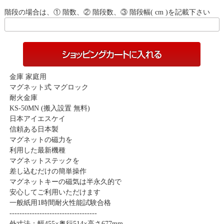
階段の場合は、① 階数、② 階段数、③ 階段幅( cm )を記載下さい
金庫 家庭用
マグネット式 マグロック
耐火金庫
KS-50MN (搬入設置 無料)
日本アイエスケイ
信頼ある日本製
マグネットの磁力を
利用した最新機種
マグネットステックを
差し込むだけの簡単操作
マグネットキーの磁気は半永久的で
安心してご利用いただけます
一般紙用1時間耐火性能試験合格
-----------------------------------
外寸法：幅455×奥行514×高さ677mm