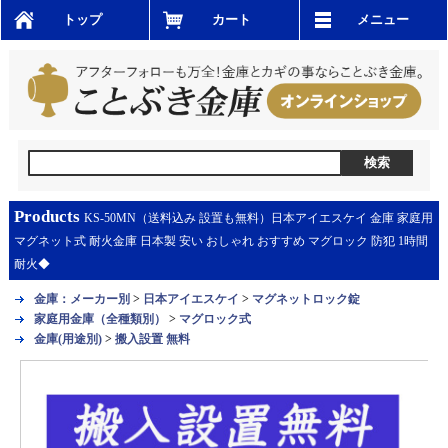
トップ
カート
メニュー
Products
KS-50MN（送料込み 設置も無料）日本アイエスケイ 金庫 家庭用
マグネット式 耐火金庫 日本製 安い おしゃれ おすすめ マグロック 防犯 1時間
耐火◆
金庫：メーカー別
>
日本アイエスケイ
>
マグネットロック錠
家庭用金庫（全種類別）
>
マグロック式
金庫(用途別)
>
搬入設置 無料