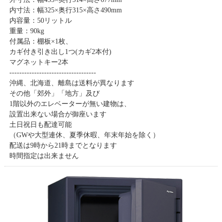
内寸法：幅325×奥行315×高さ490mm
内容量：50リットル
重量：90kg
付属品：棚板×1枚、
カギ付き引き出し1つ(カギ2本付)
マグネットキー2本
-----------------------------------
沖縄、北海道、離島は送料が異なります
その他「郊外」「地方」及び
1階以外のエレベーターが無い建物は、
設置出来ない場合が御座います
土日祝日も配達可能
（GWや大型連休、夏季休暇、年末年始を除く）
配送は9時から21時までとなります
時間指定は出来ません